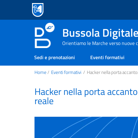
Bussola Digital
Orientiamo le Marche verso nuove c
Sedi e prenotazioni
Eventi formativi
Home
/
Eventi formativi
/
Hacker nella porta accanto: 
Hacker nella porta accanto:
reale