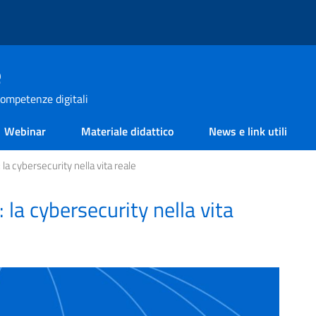
e
ompetenze digitali
Webinar
Materiale didattico
News e link utili
la cybersecurity nella vita reale
 la cybersecurity nella vita