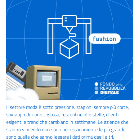
Il settore moda è sotto pressione: stagioni sempre più corte,
sovrapproduzione costosa, resi online alle stelle, clienti
esigenti e trend che cambiano in settimane. Le aziende che
stanno vincendo non sono necessariamente le più grandi,
sono quelle che sanno leggere i dati prima degli altri.