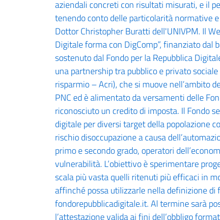
aziendali concreti con risultati misurati, e il
tenendo conto delle particolarità normative e 
Dottor Christopher Buratti dell'UNIVPM. Il W
Digitale forma con DigComp”, finanziato dal b
sostenuto dal Fondo per la Repubblica Digitale
una partnership tra pubblico e privato sociale
risparmio – Acri), che si muove nell’ambito deg
PNC ed è alimentato da versamenti delle Fonda
riconosciuto un credito di imposta. Il Fondo s
digitale per diversi target della popolazione c
rischio disoccupazione a causa dell’automazio
primo e secondo grado, operatori dell’economi
vulnerabilità. L’obiettivo è sperimentare proge
scala più vasta quelli ritenuti più efficaci in 
affinché possa utilizzarle nella definizione di
fondorepubblicadigitale.it. Al termine sarà p
l’attestazione valida ai fini dell’obbligo form