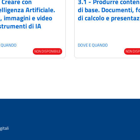
- Creare con
3.1 - Produrre conten
elligenza Artificiale.
di base. Documenti, fo
i, immagini e video
di calcolo e presentaz
strumenti di IA
E QUANDO
DOVE E QUANDO
NON DISPONIBILE
NON DISP
itali