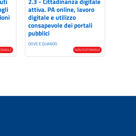
uti
2.3 - Cittadinanza digitale
gli
attiva. PA online, lavoro
ioni
digitale e utilizzo
consapevole dei portali
pubblici
DOVE E QUANDO
ONIBILE
NON DISPONIBILE