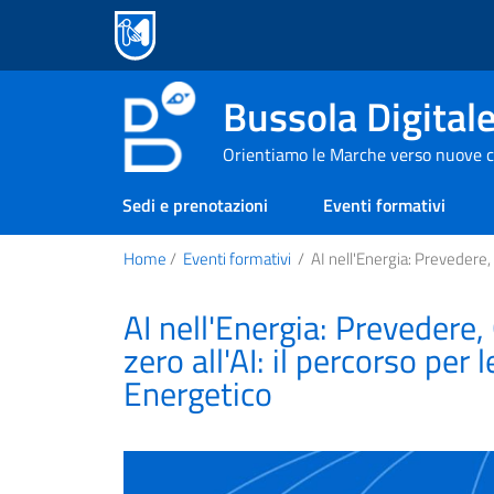
Bussola Digital
Orientiamo le Marche verso nuove c
Sedi e prenotazioni
Eventi formativi
Home
/
Eventi formativi
/
AI nell'Energia: Prevedere,
AI nell'Energia: Prevedere
zero all'AI: il percorso per
Energetico