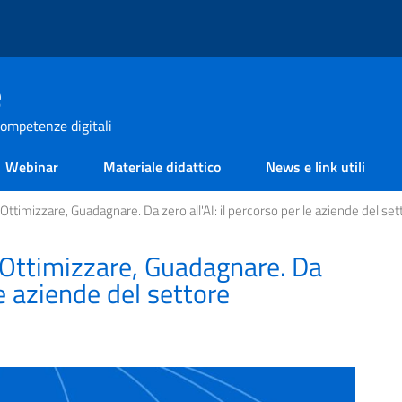
e
ompetenze digitali
Webinar
Materiale didattico
News e link utili
 Ottimizzare, Guadagnare. Da zero all'AI: il percorso per le aziende del se
, Ottimizzare, Guadagnare. Da
 le aziende del settore