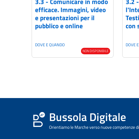
3.3 - Comunicare in modo
3.2 
efficace. Immagini, video
l'Int
e presentazioni per il
Test
pubblico e online
con 
DOVE E QUANDO
DOVE 
NON DISPONIBILE
Bussola Digitale
Orientiamo le Marche verso nuove competenze dig