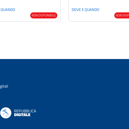
E QUANDO
DOVE E QUANDO
NON DISPONIBILE
NON DISP
itali