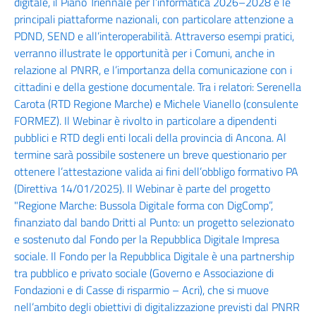
digitale, il Piano Triennale per l’informatica 2026–2028 e le
principali piattaforme nazionali, con particolare attenzione a
PDND, SEND e all’interoperabilità. Attraverso esempi pratici,
verranno illustrate le opportunità per i Comuni, anche in
relazione al PNRR, e l’importanza della comunicazione con i
cittadini e della gestione documentale. Tra i relatori: Serenella
Carota (RTD Regione Marche) e Michele Vianello (consulente
FORMEZ). Il Webinar è rivolto in particolare a dipendenti
pubblici e RTD degli enti locali della provincia di Ancona. Al
termine sarà possibile sostenere un breve questionario per
ottenere l’attestazione valida ai fini dell’obbligo formativo PA
(Direttiva 14/01/2025). Il Webinar è parte del progetto
"Regione Marche: Bussola Digitale forma con DigComp”,
finanziato dal bando Dritti al Punto: un progetto selezionato
e sostenuto dal Fondo per la Repubblica Digitale Impresa
sociale. Il Fondo per la Repubblica Digitale è una partnership
tra pubblico e privato sociale (Governo e Associazione di
Fondazioni e di Casse di risparmio – Acri), che si muove
nell’ambito degli obiettivi di digitalizzazione previsti dal PNRR