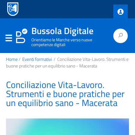
Bussola Digitale
Orientiamo le Marche verso nuove
competenze digitali
Home
/
Eventi formativi
/
Conciliazione Vita-Lavoro. Strumenti e
buone pratiche per un equilibrio sano - Macerata
Conciliazione Vita-Lavoro.
Strumenti e buone pratiche per
un equilibrio sano - Macerata