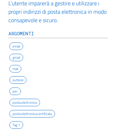
L’utente imparerà a gestire e utilizzare i
propri indirizzi di posta elettronica in modo
consapevole e sicuro.
ARGOMENTI
email
gmail
mail
outlook
pec
posta elettronica
posta elettronica certificata
Tag 1