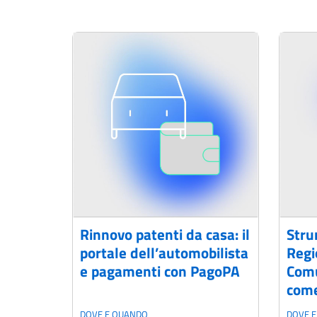
Rinnovo patenti da casa: il
Stru
portale dell’automobilista
Regi
e pagamenti con PagoPA
Comu
come
DOVE E QUANDO
DOVE 