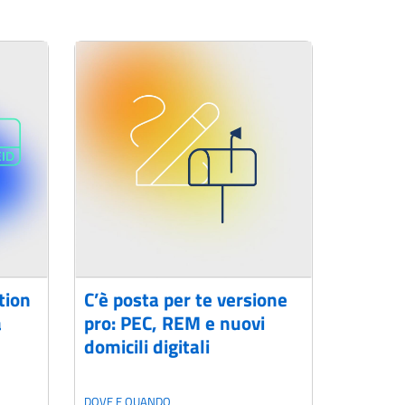
tion
C’è posta per te versione
a
pro: PEC, REM e nuovi
domicili digitali
DOVE E QUANDO