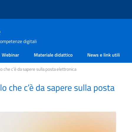
e
ompetenze digitali
Webinar
Materiale didattico
News e link utili
lo che c’è da sapere sulla posta elettronica
llo che c’è da sapere sulla posta