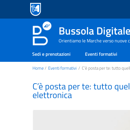
Bussola Digital
Orientiamo le Marche verso nuove c
Sedi e prenotazioni
Eventi formativi
Home
/
Eventi formativi
/
C’è posta per te: tutto quel
C’è posta per te: tutto que
elettronica