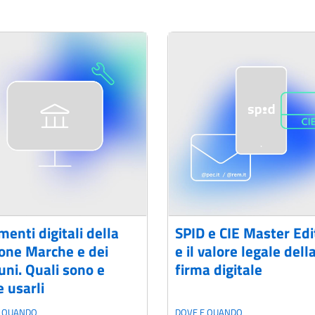
menti digitali della
SPID e CIE Master Edi
one Marche e dei
e il valore legale dell
ni. Quali sono e
firma digitale
 usarli
E QUANDO
DOVE E QUANDO