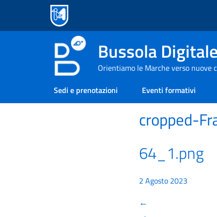
Bussola Digital
Orientiamo le Marche verso nuove c
Sedi e prenotazioni
Eventi formativi
cropped-F
64_1.png
2 Agosto 2023
←
→