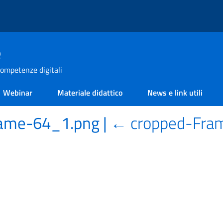
e
ompetenze digitali
Webinar
Materiale didattico
News e link utili
rame-64_1.png
|
←
cropped-Fra