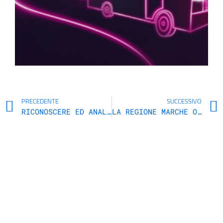
PRECEDENTE
SUCCESSIVO
RICONOSCERE ED ANALIZZARE LE FAKE NEWS: LA REGIONE MARCHE PROMUOVE UN CORSO SU NOTIZIE FALSE E INTERAZIONI INGANNEVOLI
LA REGIONE MARCHE ORGANIZZA UN WEBINAR GRATUITO APERTO A TUTTI I CITTADINI ALLA SCOPERTA DELL’INTELLIGENZA ARTIFICIALE – ANTONINI: “TECNOLOGIA DEL PRESENTE CHE STA RIVOLUZIONANDO LE NOSTRE VITE”