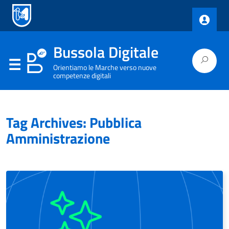
Bussola Digitale
Orientiamo le Marche verso nuove
competenze digitali
Tag Archives: Pubblica
Amministrazione