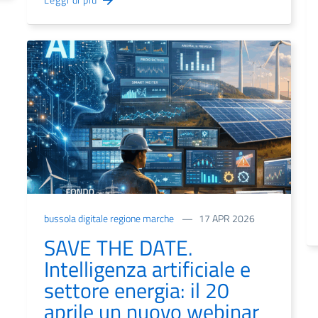
bussola digitale regione marche
17 APR 2026
SAVE THE DATE.
Intelligenza artificiale e
settore energia: il 20
aprile un nuovo webinar