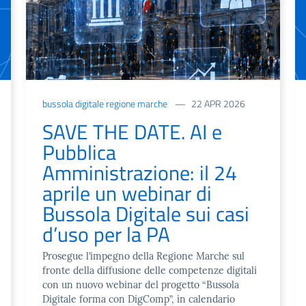
bussola digitale regione marche
22 APR 2026
SAVE THE DATE. AI e
Pubblica
Amministrazione: il 24
aprile un webinar di
Bussola Digitale sui casi
d’uso per la PA
Prosegue l’impegno della Regione Marche sul
fronte della diffusione delle competenze digitali
con un nuovo webinar del progetto “Bussola
Digitale forma con DigComp”, in calendario