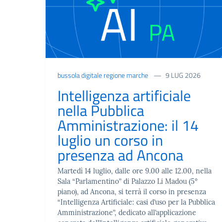
bussola digitale regione marche
9 LUG 2026
Intelligenza artificiale
nella Pubblica
Amministrazione: il 14
luglio un corso in
presenza ad Ancona
Martedì 14 luglio, dalle ore 9.00 alle 12.00, nella
Sala “Parlamentino” di Palazzo Li Madou (5°
piano), ad Ancona, si terrà il corso in presenza
“Intelligenza Artificiale: casi d’uso per la Pubblica
Amministrazione”, dedicato all’applicazione