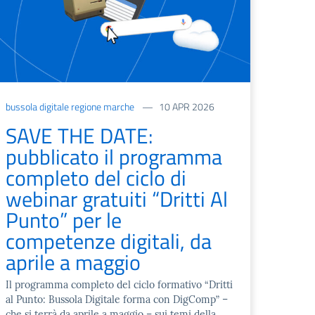
bussola digitale regione marche
10 APR 2026
SAVE THE DATE:
pubblicato il programma
completo del ciclo di
webinar gratuiti “Dritti Al
Punto” per le
competenze digitali, da
aprile a maggio
Il programma completo del ciclo formativo “Dritti
al Punto: Bussola Digitale forma con DigComp” –
che si terrà da aprile a maggio – sui temi della