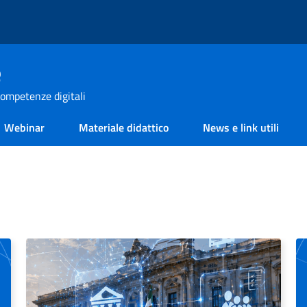
e
ompetenze digitali
Webinar
Materiale didattico
News e link utili