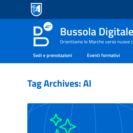
Bussola Digital
Orientiamo le Marche verso nuove c
Sedi e prenotazioni
Eventi formativi
Tag Archives: AI