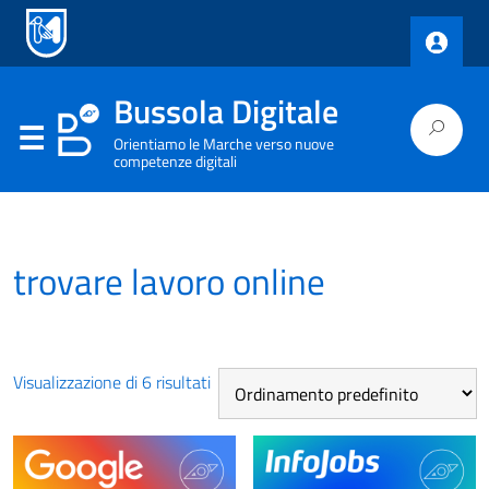
Bussola Digitale
Orientiamo le Marche verso nuove
competenze digitali
trovare lavoro online
Visualizzazione di 6 risultati