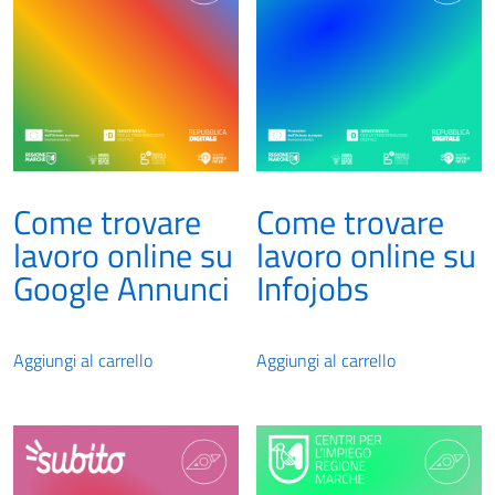
Come trovare
Come trovare
lavoro online su
lavoro online su
Google Annunci
Infojobs
Aggiungi al carrello
Aggiungi al carrello