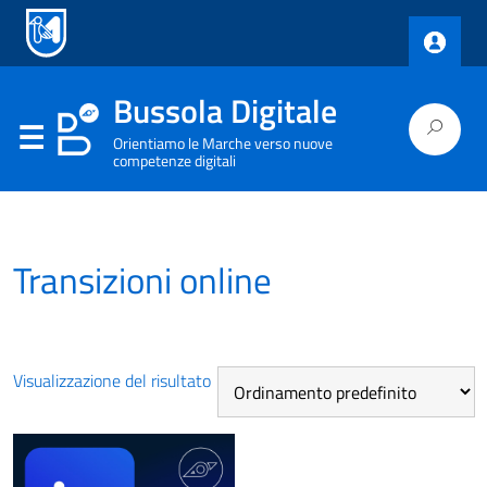
Bussola Digitale
Orientiamo le Marche verso nuove
competenze digitali
Transizioni online
Visualizzazione del risultato