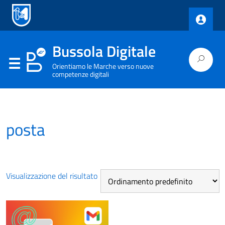
Bussola Digitale
Orientiamo le Marche verso nuove
competenze digitali
posta
Visualizzazione del risultato