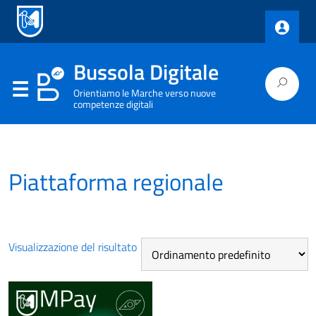
Bussola Digitale
Orientiamo le Marche verso nuove
competenze digitali
Piattaforma regionale
Visualizzazione del risultato