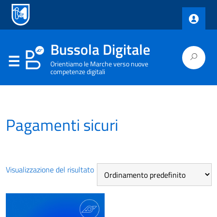
Bussola Digitale
Orientiamo le Marche verso nuove
competenze digitali
Pagamenti sicuri
Visualizzazione del risultato