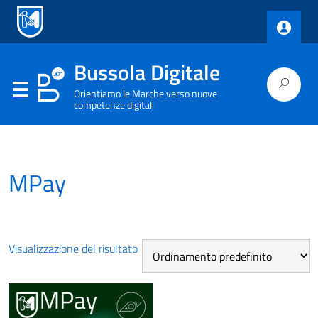
Bussola Digitale
Orientiamo le Marche verso nuove
competenze digitali
MPay
Visualizzazione del risultato