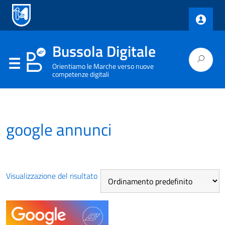
Bussola Digitale
Orientiamo le Marche verso nuove
competenze digitali
google annunci
Visualizzazione del risultato