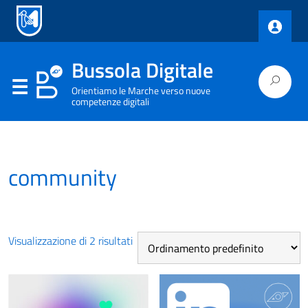
Bussola Digitale
Orientiamo le Marche verso nuove
competenze digitali
community
Visualizzazione di 2 risultati