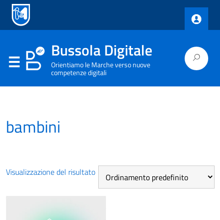
Bussola Digitale
Orientiamo le Marche verso nuove
competenze digitali
bambini
Visualizzazione del risultato