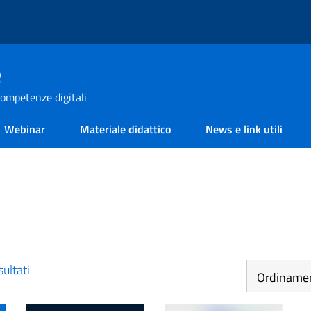
e
ompetenze digitali
Webinar
Materiale didattico
News e link utili
sultati