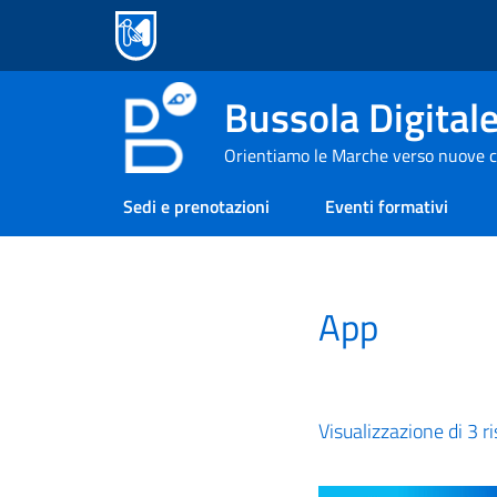
Bussola Digital
Orientiamo le Marche verso nuove c
Sedi e prenotazioni
Eventi formativi
App
Visualizzazione di 3 ri