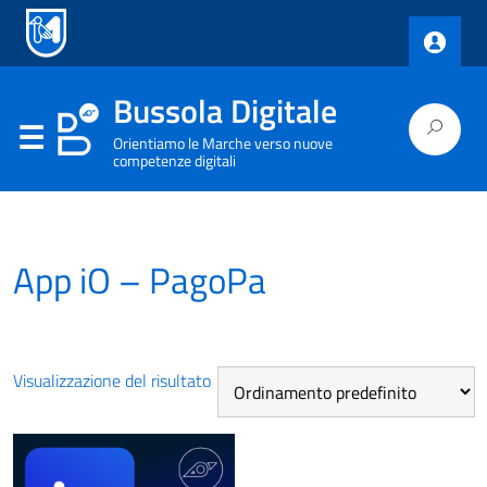
Bussola Digitale
Orientiamo le Marche verso nuove
competenze digitali
App iO – PagoPa
Visualizzazione del risultato