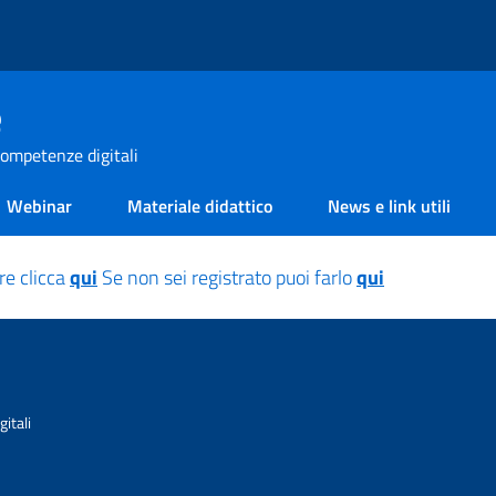
e
ompetenze digitali
Webinar
Materiale didattico
News e link utili
re clicca
qui
Se non sei registrato puoi farlo
qui
itali