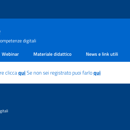
e
ompetenze digitali
Webinar
Materiale didattico
News e link utili
re clicca
qui
Se non sei registrato puoi farlo
qui
itali