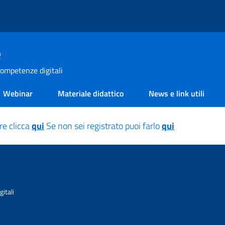
e
ompetenze digitali
Webinar
Materiale didattico
News e link utili
re clicca
qui
Se non sei registrato puoi farlo
qui
itali