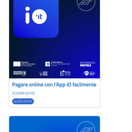
Pagare online con l’App iO facilmente
SCOPRI DI PIÙ
GUIDE IN PDF