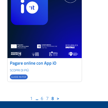
Pagare online con App iO
SCOPRI DI PIÙ
GUIDE IN PDF
1
…
6
7
8
>