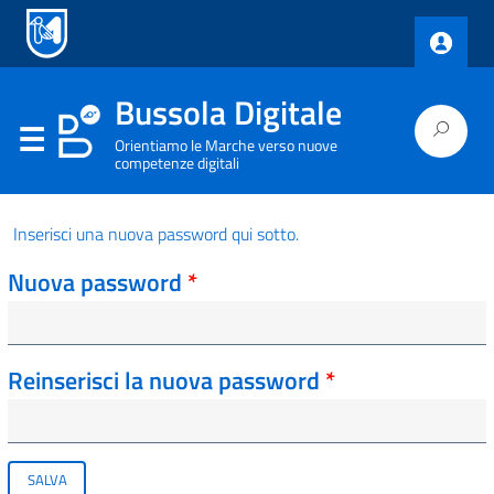
Bussola Digitale
Orientiamo le Marche verso nuove
competenze digitali
Inserisci una nuova password qui sotto.
Nuova password
*
Reinserisci la nuova password
*
SALVA