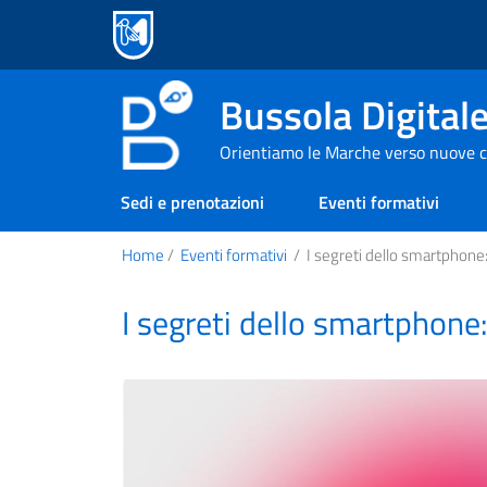
Bussola Digital
Orientiamo le Marche verso nuove c
Sedi e prenotazioni
Eventi formativi
Home
/
Eventi formativi
/
I segreti dello smartphone:
I segreti dello smartphone: