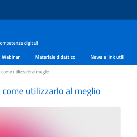
e
ompetenze digitali
Webinar
Materiale didattico
News e link utili
 come utilizzarlo al meglio
 come utilizzarlo al meglio