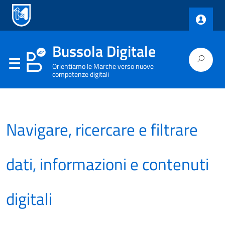
Bussola Digitale
Orientiamo le Marche verso nuove
competenze digitali
Navigare, ricercare e filtrare
dati, informazioni e contenuti
digitali