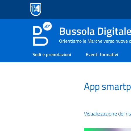
Bussola Digital
Orientiamo le Marche verso nuove c
Sedi e prenotazioni
Eventi formativi
App smartp
Visualizzazione del ri