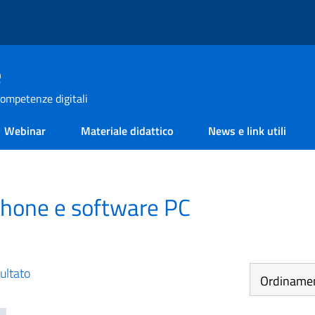
e
ompetenze digitali
Webinar
Materiale didattico
News e link utili
hone e software PC
sultato