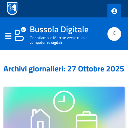
Bussola Digitale
Orientiamo le Marche verso nuove
competenze digitali
Archivi giornalieri: 27 Ottobre 2025