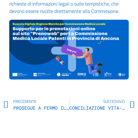
richieste di informazioni legali o sulle tempistiche, che
devono essere rivolte direttamente alla Commissione.
PRECEDENTE
SUCCESSIVO
PROSEGUE A FERMO IL CICLO DI SEMINARI SULLA CONCILIAZIONE VITA-LAVORO PROMOSSO DAL CUG DELLA REGIONE MARCHE
CONCILIAZIONE VITA-LAVORO: IL 30 OTTOBRE IL CICLO DI SEMINARI DEL CUG, ORGANIZZATO IN SINERGIA CON IL PROGETTO “BUSSOLA DIGITALE”, FA TAPPA A MACERATA