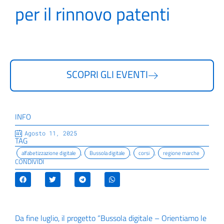
per il rinnovo patenti
SCOPRI GLI EVENTI
INFO
Agosto 11, 2025
TAG
alfabetizzazione digitale
,
Bussola digitale
,
corsi
,
regione marche
CONDIVIDI
Da fine luglio, il progetto “Bussola digitale – Orientiamo le