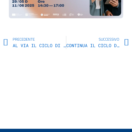
PRECEDENTE
SUCCESSIVO
AL VIA IL CICLO DI SEMINARI “CONCILIAZIONE VITA-LAVORO” PROMOSSO DAL CUG DELLA REGIONE MARCHE
CONTINUA IL CICLO DI SEMINARI SULLA CONCILIAZIONE VITA-LAVORO: IL 29 MAGGIO TAPPA AD ASCOLI PICENO