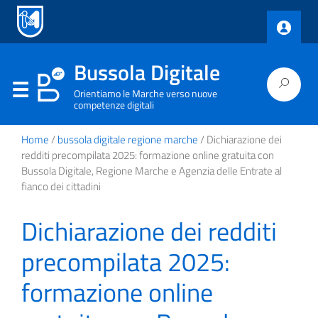
Bussola Digitale
Orientiamo le Marche verso nuove
competenze digitali
Home
/
bussola digitale regione marche
/ Dichiarazione dei
redditi precompilata 2025: formazione online gratuita con
Bussola Digitale, Regione Marche e Agenzia delle Entrate al
fianco dei cittadini
Dichiarazione dei redditi
precompilata 2025:
formazione online