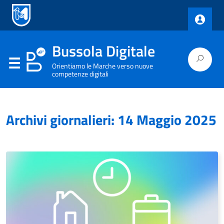
Bussola Digitale
Orientiamo le Marche verso nuove
competenze digitali
Archivi giornalieri: 14 Maggio 2025