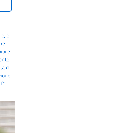
ie, è
one
ibile
ente
ta di
zione
df”