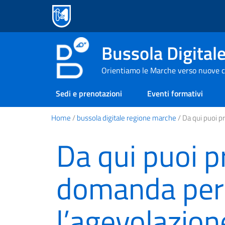
Bussola Digital
Orientiamo le Marche verso nuove c
Sedi e prenotazioni
Eventi formativi
Home
/
bussola digitale regione marche
/ Da qui puoi p
Da qui puoi p
domanda per
l’agevolazion