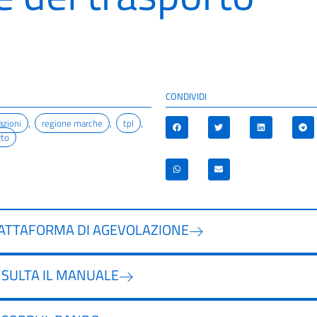
CONDIVIDI
azioni
,
regione marche
,
tpl
,
rto
IATTAFORMA DI AGEVOLAZIONE
SULTA IL MANUALE