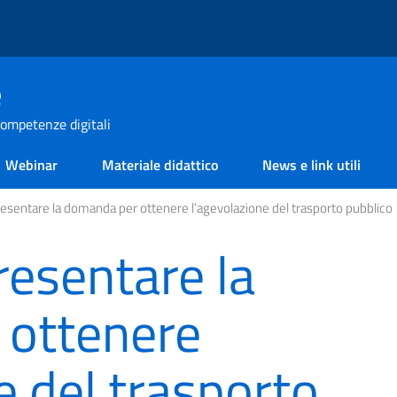
e
ompetenze digitali
Webinar
Materiale didattico
News e link utili
resentare la domanda per ottenere l’agevolazione del trasporto pubblico
resentare la
 ottenere
e del trasporto