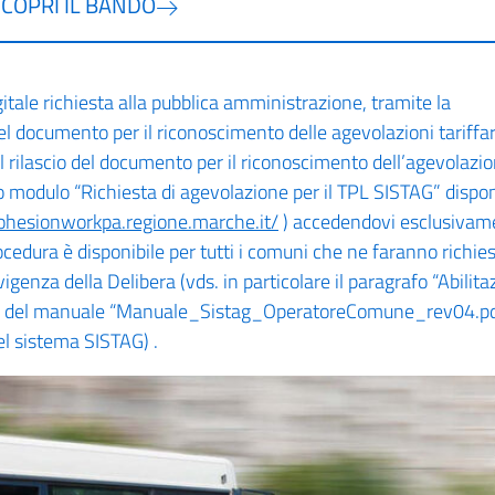
SCOPRI IL BANDO
igitale richiesta alla pubblica amministrazione, tramite la
del documento per il riconoscimento delle agevolazioni tariffar
l rilascio del documento per il riconoscimento dell’agevolazi
ito modulo “Richiesta di agevolazione per il TPL SISTAG” dispon
cohesionworkpa.regione.marche.it/
) accedendovi esclusivam
cedura è disponibile per tutti i comuni che ne faranno richies
igenza della Delibera (vds. in particolare il paragrafo “Abilita
n” del manuale “Manuale_Sistag_OperatoreComune_rev04.p
el sistema SISTAG) .